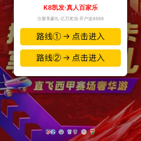
K8凯发·真人百家乐
注册享豪礼·亿万奖池·开户送8888